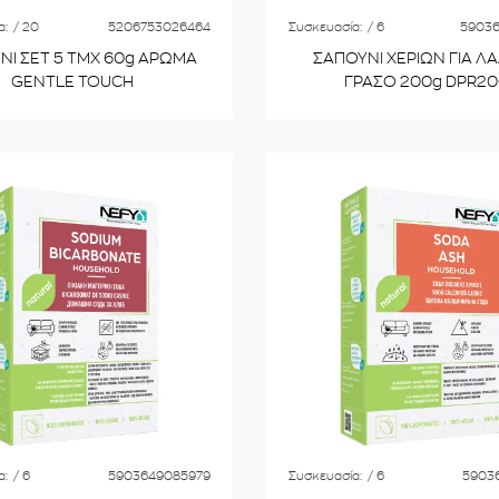
α:
/ 20
5206753026464
Συσκευασία:
/ 6
5903
ΝΙ ΣΕΤ 5 ΤΜΧ 60g ΑΡΩΜΑ
ΣΑΠΟΥΝΙ ΧΕΡΙΩΝ ΓΙΑ ΛΑΔ
GENTLE TOUCH
ΓΡΑΣΟ 200g DPR2
α:
/ 6
5903649085979
Συσκευασία:
/ 6
5903