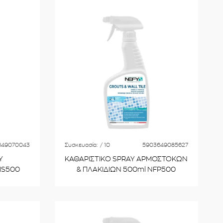
649070043
Συσκευασία:
/ 10
5903649085627
Y
ΚΑΘΑΡΙΣΤΙΚΟ SPRAY ΑΡΜΟΣΤΟΚΩΝ
IS500
& ΠΛΑΚΙΔΙΩΝ 500ml NFP500