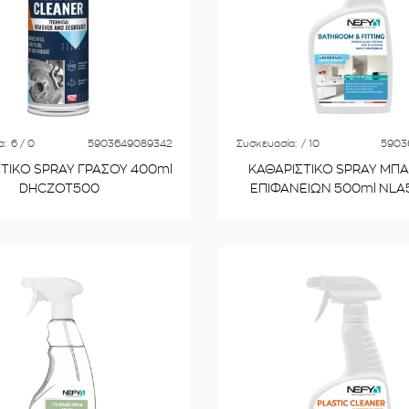
α:
6 / 0
5903649089342
Συσκευασία:
/ 10
5903
ΤΙΚΟ SPRAY ΓΡΑΣΟΥ 400ml
ΚΑΘΑΡΙΣΤΙΚΟ SPRAY ΜΠΑ
DHCZOT500
ΕΠΙΦΑΝΕΙΩΝ 500ml NL