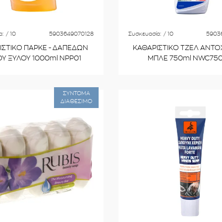
α:
/ 10
5903649070128
Συσκευασία:
/ 10
5903
ΙΣΤΙΚΟ ΠΑΡΚΕ - ΔΑΠΕΔΩΝ
ΚΑΘΑΡΙΣΤΙΚΟ ΤΖΕΛ ΑΝΤΟ
Υ ΞΥΛΟΥ 1000ml NPP01
ΜΠΛΕ 750ml NWC75
ΣΥΝΤΟΜΑ
ΔΙΑΘΕΣΙΜΟ