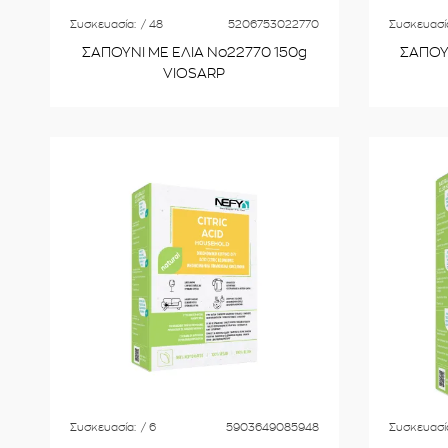
Συσκευασία:
/ 48
5206753022770
Συσκευασί
ΣΑΠΟΥΝΙ ΜΕ ΕΛΙΑ No22770 150g
ΣΑΠΟΥ
VIOSARP
Συσκευασία:
/ 6
5903649085948
Συσκευασί