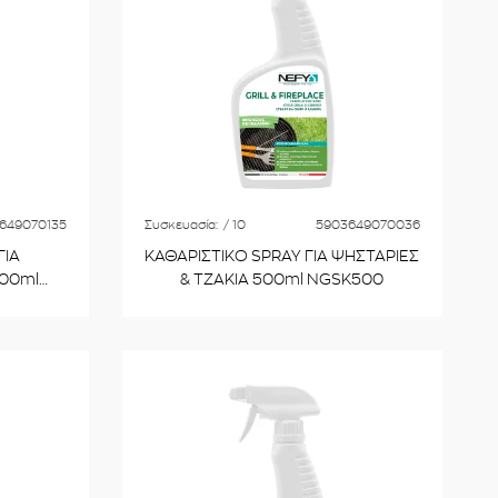
649070135
Συσκευασία:
/ 10
5903649070036
ΓΙΑ
ΚΑΘΑΡΙΣΤΙΚΟ SPRAY ΓΙΑ ΨΗΣΤΑΡΙΕΣ
500ml
& ΤΖΑΚΙΑ 500ml NGSK500