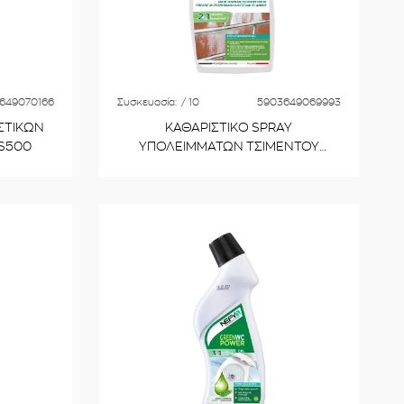
649070166
Συσκευασία:
/ 10
5903649069993
ΣΤΙΚΩΝ
ΚΑΘΑΡΙΣΤΙΚΟ SPRAY
TS500
ΥΠΟΛΕΙΜΜΑΤΩΝ ΤΣΙΜΕΝΤΟΥ
500ml NCW500