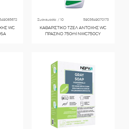
649085672
Συσκευασία:
/ 10
5903649070173
ΧΗΣ WC
ΚΑΘΑΡΙΣΤΙΚΟ ΤΖΕΛ ΑΝΤΟΧΗΣ WC
0SA
ΠΡΑΣΙΝΟ 750ml NWC750CY