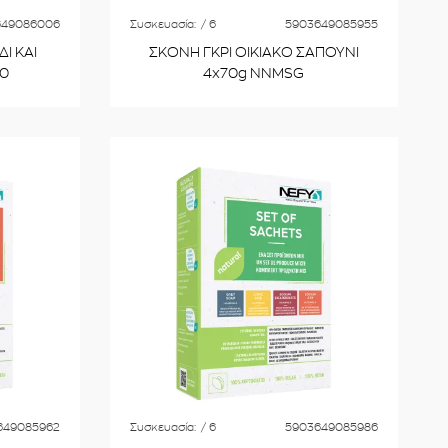
649086006
Συσκευασία:
/ 6
5903649085955
Ι ΚΑΙ
ΣΚΟΝΗ ΓΚΡΙ ΟΙΚΙΑΚΟ ΣΑΠΟΥΝΙ
00
4x70g NNMSG
649085962
Συσκευασία:
/ 6
5903649085986