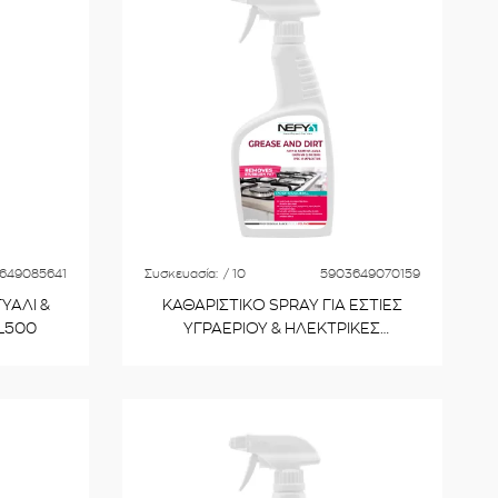
649085641
Συσκευασία:
/ 10
5903649070159
ΥΑΛΙ &
ΚΑΘΑΡΙΣΤΙΚΟ SPRAY ΓΙΑ ΕΣΤΙΕΣ
L500
ΥΓΡΑΕΡΙΟΥ & ΗΛΕΚΤΡΙΚΕΣ
ΚΟΥΖΙΝΕΣ 500ml NTB500