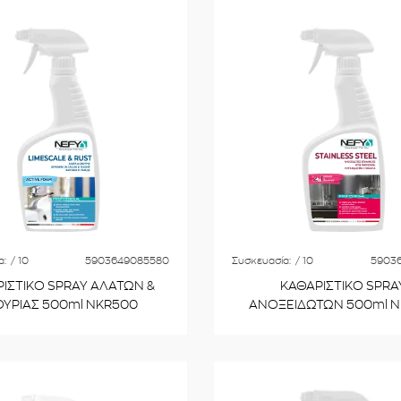
α:
/ 10
5903649085580
Συσκευασία:
/ 10
5903
ΙΣΤΙΚΟ SPRAY ΑΛΑΤΩΝ &
ΚΑΘΑΡΙΣΤΙΚΟ SPRA
ΟΥΡΙΑΣ 500ml NKR500
ΑΝΟΞΕΙΔΩΤΩΝ 500ml N