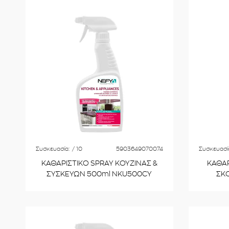
Συσκευασία:
/ 10
5903649070074
Συσκευασί
ΚΑΘΑΡΙΣΤΙΚΟ SPRAY ΚΟΥΖΙΝΑΣ &
ΚΑΘΑΡ
ΣΥΣΚΕΥΩΝ 500ml NKU500CY
ΣΚ