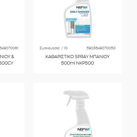
649070081
Συσκευασία:
/ 10
5903649070050
ΝΙΟΥ &
ΚΑΘΑΡΙΣΤΙΚΟ SPRAY ΜΠΑΝΙΟΥ
A500CY
500ml NKP500