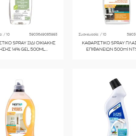
α:
/ 10
5903649085993
Συσκευασία:
/ 10
5903
ΤΙΚΟ SPRAY ΞΙΔΙ ΟΙΚΙΑΚΗΣ
ΚΑΘΑΡΙΣΤΙΚΟ SPRAY ΠΛΑ
 14% GEL 500ML
ΕΠΙΦΑΝΕΙΩΝ 500ml N
NNOCGZ500