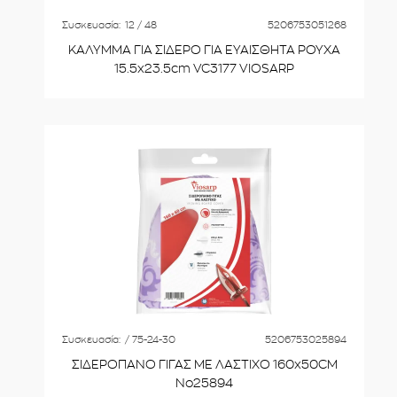
Συσκευασία:
12 / 48
5206753051268
ΚΑΛΥΜΜΑ ΓΙΑ ΣΙΔΕΡΟ ΓΙΑ ΕΥΑΙΣΘΗΤΑ ΡΟΥΧΑ
15.5x23.5cm VC3177 VIOSARP
Συσκευασία:
/ 75-24-30
5206753025894
ΣΙΔΕΡΟΠΑΝΟ ΓΙΓΑΣ ΜΕ ΛΑΣΤΙΧΟ 160x50CM
Νο25894