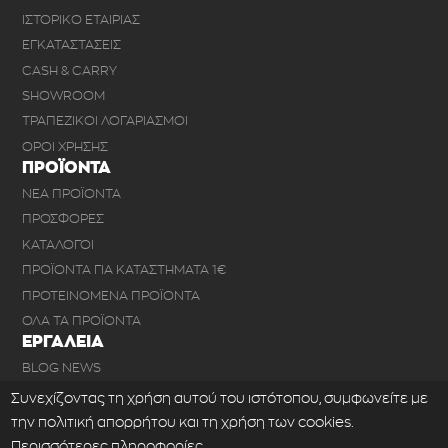
ΙΣΤΟΡΙΚΟ ΕΤΑΙΡΙΑΣ
ΕΓΚΑΤΑΣΤΑΣΕΙΣ
CASH & CARRY
SHOWROOM
ΤΡΑΠΕΖΙΚΟΙ ΛΟΓΑΡΙΑΣΜΟΙ
ΟΡΟΙ ΧΡΗΣΗΣ
ΠΡΟΪΟΝΤΑ
ΝΕΑ ΠΡΟΪΟΝΤΑ
ΠΡΟΣΦΟΡΕΣ
ΚΑΤΑΛΟΓΟΙ
ΠΡΟΪΟΝΤΑ ΓΙΑ ΚΑΤΑΣΤΗΜΑΤΑ 1€
ΠΡΟΤΕΙΝΟΜΕΝΑ ΠΡΟΪΟΝΤΑ
ΟΛΑ ΤΑ ΠΡΟΪΟΝΤΑ
ΕΡΓΑΛΕΙΑ
BLOG NEWS
ΣΥΧΝΕΣ ΕΡΩΤΗΣΕΙΣ
Συνεχίζοντας τη χρήση αυτού του ιστότοπου, συμφωνείτε με
ΕΠΙΚΟΙΝΩΝΙΑ
την πολιτική απορρήτου και τη χρήση των cookies.
ΕΞΑΓΩΓΗ ΑΡΧΕΙΟΥ XML
Περισσότερες πληροφορίες