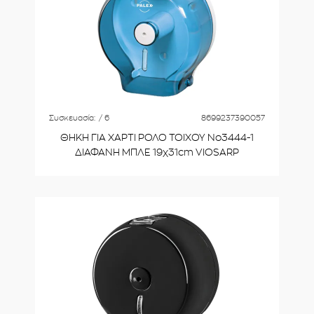
Συσκευασία:
/ 6
8699237390057
ΘΗΚΗ ΓΙΑ ΧΑΡΤΙ ΡΟΛΟ ΤΟΙΧΟΥ Νο3444-1
ΔΙΑΦΑΝΗ ΜΠΛΕ 19χ31cm VIOSARP