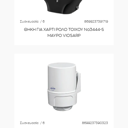
Συσκευασία:
/ 6
8699237391719
ΘΗΚΗ ΓΙΑ ΧΑΡΤΙ ΡΟΛΟ ΤΟΙΧΟΥ Νο3444-S
ΜΑΥΡΟ VIOSARP
Συσκευασία:
/ 6
8699237390323