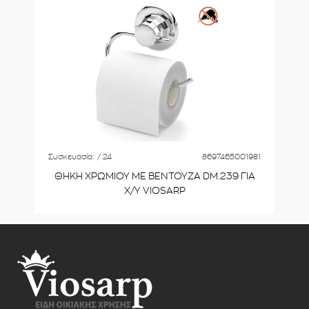
Συσκευασία:
/ 24
8697465001981
ΘΗΚΗ ΧΡΩΜΙΟΥ ΜΕ ΒΕΝΤΟΥΖΑ DM.239 ΓΙΑ
Χ/Υ VIOSARP