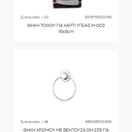
Συσκευασία:
/ 40
5206753020158
ΘΗΚΗ ΤΟΙΧΟΥ ΓΙΑ ΧΑΡΤΙ ΥΓΕΙΑΣ M-003
16x9cm
Συσκευασία:
/ 48
8697465001936
ΘΗΚΗ ΧΡΩΜΙΟΥ ΜΕ ΒΕΝΤΟΥΖΑ DM.235 ΓΙΑ