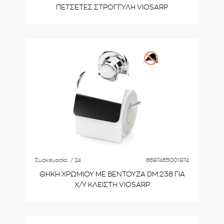
ΠΕΤΣΕΤΕΣ ΣΤΡΟΓΓΥΛΗ VIOSARP
Συσκευασία:
/ 24
8697465001974
ΘΗΚΗ ΧΡΩΜΙΟΥ ΜΕ ΒΕΝΤΟΥΖΑ DM.238 ΓΙΑ
Χ/Υ ΚΛΕΙΣΤΗ VIOSARP