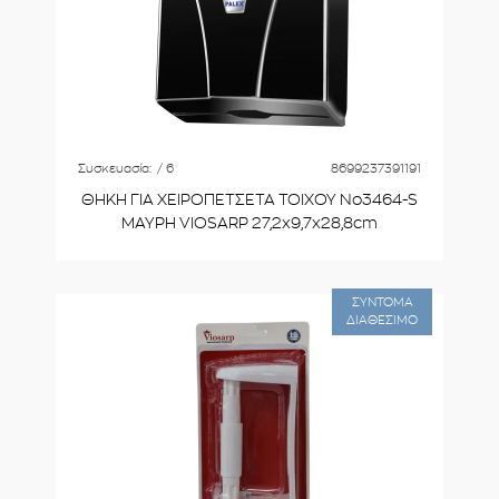
Συσκευασία:
/ 6
8699237391191
ΘΗΚΗ ΓΙΑ ΧΕΙΡΟΠΕΤΣΕΤΑ ΤΟΙΧΟΥ Νο3464-S
ΜΑΥΡΗ VIOSARP 27,2x9,7x28,8cm
ΣΥΝΤΟΜΑ
ΔΙΑΘΕΣΙΜΟ