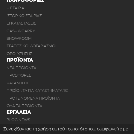
ΠΛΗΡΟΦΟΡΙΕΣ
Η ΕΤΑΙΡΙΑ
ΙΣΤΟΡΙΚΟ ΕΤΑΙΡΙΑΣ
ΕΓΚΑΤΑΣΤΑΣΕΙΣ
CASH & CARRY
SHOWROOM
ΤΡΑΠΕΖΙΚΟΙ ΛΟΓΑΡΙΑΣΜΟΙ
ΟΡΟΙ ΧΡΗΣΗΣ
ΠΡΟΪΟΝΤΑ
ΝΕΑ ΠΡΟΪΟΝΤΑ
ΠΡΟΣΦΟΡΕΣ
ΚΑΤΑΛΟΓΟΙ
ΠΡΟΪΟΝΤΑ ΓΙΑ ΚΑΤΑΣΤΗΜΑΤΑ 1€
ΠΡΟΤΕΙΝΟΜΕΝΑ ΠΡΟΪΟΝΤΑ
ΟΛΑ ΤΑ ΠΡΟΪΟΝΤΑ
ΕΡΓΑΛΕΙΑ
BLOG NEWS
ΣΥΧΝΕΣ ΕΡΩΤΗΣΕΙΣ
Συνεχίζοντας τη χρήση αυτού του ιστότοπου, συμφωνείτε με