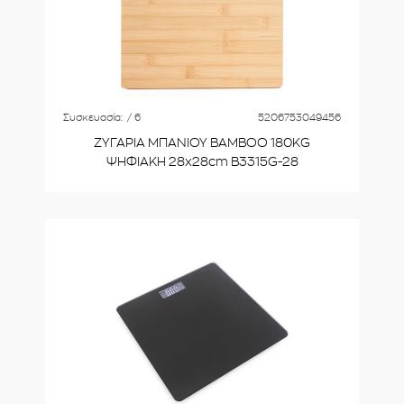
Συσκευασία:
/ 6
5206753049456
ΖΥΓΑΡΙΑ ΜΠΑΝΙΟΥ BAMBOO 180KG
ΨΗΦΙΑΚΗ 28x28cm B3315G-28