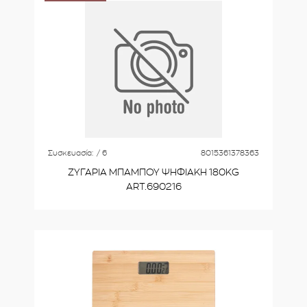
Συσκευασία:
/ 6
8015361378363
ΖΥΓΑΡΙΑ ΜΠΑΜΠΟΥ ΨΗΦΙΑΚΗ 180KG
ART.690216