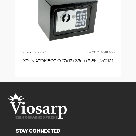
Συσκευασία:
/ 1
5206753019305
ΧΡΗΜΑΤΟΚΙΒΩΤΙΟ 17x17x23cm 3.8kg VC1121
STAY CONNECTED