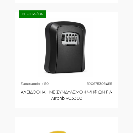
ΝΕΟ ΠΡΟΪΟΝ
Συσκευασία:
/ 50
5206753054115
ΚΛΕΙΔΟΘΗΚΗ ΜΕ ΣΥΝΔΥΑΣΜΟ 4 ΨΗΦΙΩΝ ΓΙΑ
Airbnb VC3360