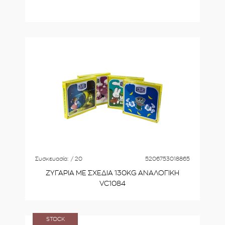
Συσκευασία:
/ 20
5206753018865
ΖΥΓΑΡΙΑ ΜΕ ΣΧΕΔΙΑ 130KG ΑΝΑΛΟΓΙΚΗ
VC1084
STOCK