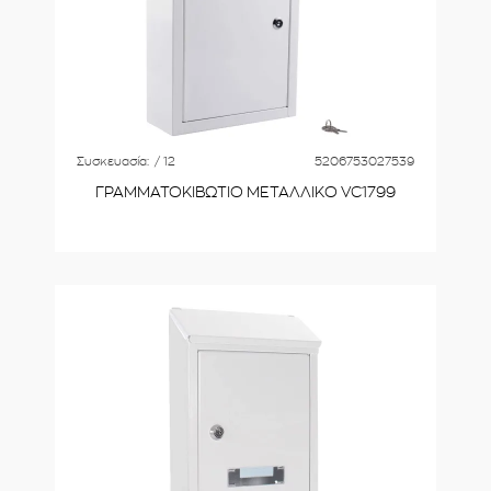
Συσκευασία:
/ 12
5206753027539
ΓΡΑΜΜΑΤΟΚΙΒΩΤΙΟ ΜΕΤΑΛΛΙΚΟ VC1799