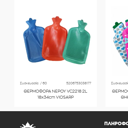
Συσκευασία:
/ 60
5206753038177
Συσκευασί
ΘΕΡΜΟΦΟΡΑ ΝΕΡΟΥ VC2218 2L
ΘΕΡΜΟΦ
18x34cm VIOSARP
ΘΗΚ
ΠΛΗΡΟΦΟ