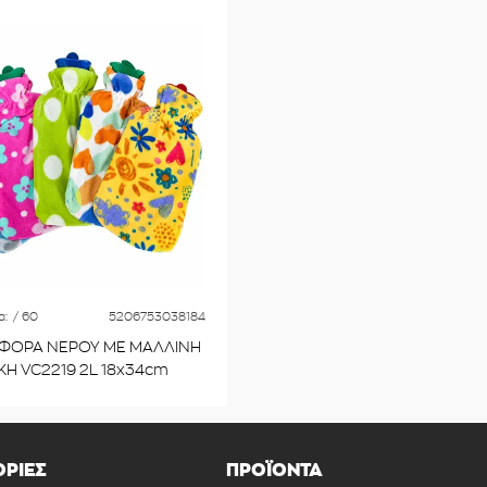
α:
/ 60
5206753038184
ΟΡΑ ΝΕΡΟΥ ΜΕ ΜΑΛΛΙΝΗ
Η VC2219 2L 18x34cm
ΡΙΕΣ
ΠΡΟΪΟΝΤΑ