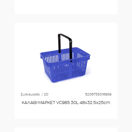
Συσκευασία:
/ 20
5206753016939
ΚΑΛΑΘΙ ΜΑΡΚΕΤ VC985 30L 48x32.5x25cm