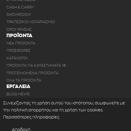
CASH & CARRY
SHOWROOM
ΤΡΑΠΕΖΙΚΟΙ ΛΟΓΑΡΙΑΣΜΟΙ
ΟΡΟΙ ΧΡΗΣΗΣ
ΠΡΟΪΟΝΤΑ
ΝΕΑ ΠΡΟΪΟΝΤΑ
ΠΡΟΣΦΟΡΕΣ
ΚΑΤΑΛΟΓΟΙ
ΠΡΟΪΟΝΤΑ ΓΙΑ ΚΑΤΑΣΤΗΜΑΤΑ 1€
ΠΡΟΤΕΙΝΟΜΕΝΑ ΠΡΟΪΟΝΤΑ
ΟΛΑ ΤΑ ΠΡΟΪΟΝΤΑ
ΕΡΓΑΛΕΙΑ
BLOG NEWS
ΣΥΧΝΕΣ ΕΡΩΤΗΣΕΙΣ
Συνεχίζοντας τη χρήση αυτού του ιστότοπου, συμφωνείτε με
ΕΠΙΚΟΙΝΩΝΙΑ
την πολιτική απορρήτου και τη χρήση των cookies.
ΕΞΑΓΩΓΗ ΑΡΧΕΙΟΥ XML
Περισσότερες πληροφορίες
Αποδοχή