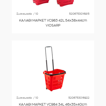
Συσκευασία:
/ 10
5206753016915
ΚΑΛΑΘΙ ΜΑΡΚΕΤ VC983 42L 54x38x44cm
VIOSARP
Συσκευασία:
/ 10
5206753016922
ΚΑΛΑΘΙ ΜΑΡΚΕΤ VC984 34L 46x35x40cm