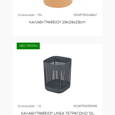
Συσκευασία:
/ 50
5206753029847
ΚΑΛΑΘΙ ΓΡΑΦΕΙΟΥ 29x29x29cm
ΝΕΟ ΠΡΟΪΟΝ
Συσκευασία:
/ 12
5206753055358
ΚΑΛΑΘΙ ΓΡΑΦΕΙΟΥ LINEA ΤΕΤΡΑΓΩΝΟ 12L