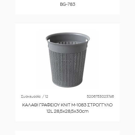
BG-783
Συσκευασία:
/ 12
5206753023746
ΚΑΛΑΘΙ ΓΡΑΦΕΙΟΥ ΚΝΙΤ Μ-1083 ΣΤΡΟΓΓΥΛΟ
12L 28,5x28,5x30cm