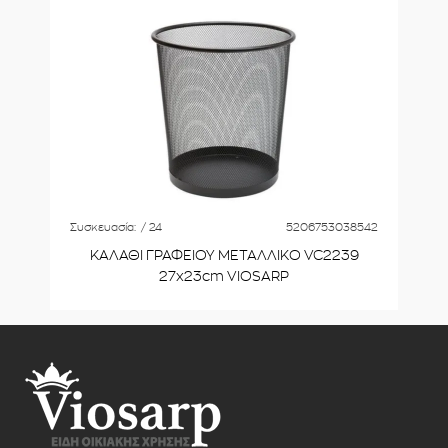
Συσκευασία:
/ 24
5206753038542
ΚΑΛΑΘΙ ΓΡΑΦΕΙΟΥ ΜΕΤΑΛΛΙΚΟ VC2239
27x23cm VIOSARP