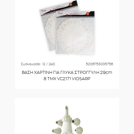
Συσκευασία:
12 / 240
5206753035756
ΒΑΣΗ ΧΑΡΤΙΝΗ ΓΙΑ ΓΛΥΚΑ ΣΤΡΟΓΓΥΛΗ 29cm
8 ΤΜΧ VC2171 VIOSARP