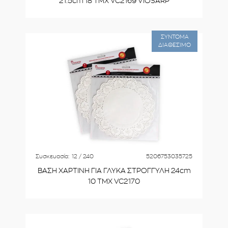
21.5cm 18 ΤΜΧ VC2169 VIOSARP
ΣΥΝΤΟΜΑ
ΔΙΑΘΕΣΙΜΟ
Συσκευασία:
12 / 240
5206753035725
ΒΑΣΗ ΧΑΡΤΙΝΗ ΓΙΑ ΓΛΥΚΑ ΣΤΡΟΓΓΥΛΗ 24cm
10 ΤΜΧ VC2170