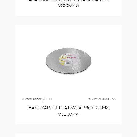
VC2077-3
Συσκευασία:
/ 100
5206753031048
ΒΑΣΗ ΧΑΡΤΙΝΗ ΓΙΑ ΓΛΥΚΑ 26cm 2 ΤΜΧ
VC2077-4