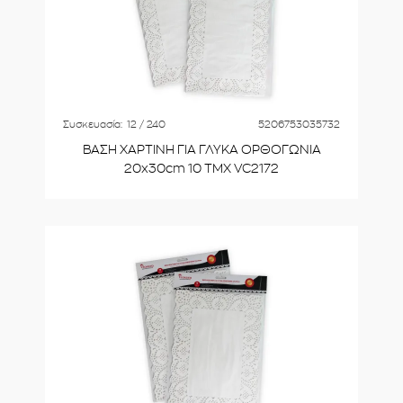
Συσκευασία:
12 / 240
5206753035732
ΒΑΣΗ ΧΑΡΤΙΝΗ ΓΙΑ ΓΛΥΚΑ ΟΡΘΟΓΩΝΙΑ
20x30cm 10 ΤΜΧ VC2172