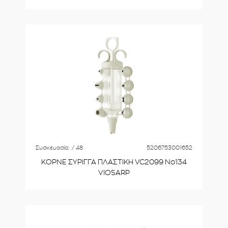
36cm VC2679
Συσκευασία:
/ 48
5206753001652
ΚΟΡΝΕ ΣΥΡΙΓΓΑ ΠΛΑΣΤΙΚΗ VC2099 Νο134
VIOSARP