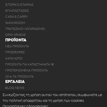
ΙΣΤΟΡΙΚΟ ΕΤΑΙΡΙΑΣ
ΕΓΚΑΤΑΣΤΑΣΕΙΣ
CASH & CARRY
SHOWROOM
ΤΡΑΠΕΖΙΚΟΙ ΛΟΓΑΡΙΑΣΜΟΙ
ΟΡΟΙ ΧΡΗΣΗΣ
ΠΡΟΪΟΝΤΑ
ΝΕΑ ΠΡΟΪΟΝΤΑ
ΠΡΟΣΦΟΡΕΣ
ΚΑΤΑΛΟΓΟΙ
ΠΡΟΪΟΝΤΑ ΓΙΑ ΚΑΤΑΣΤΗΜΑΤΑ 1€
ΠΡΟΤΕΙΝΟΜΕΝΑ ΠΡΟΪΟΝΤΑ
ΟΛΑ ΤΑ ΠΡΟΪΟΝΤΑ
ΕΡΓΑΛΕΙΑ
BLOG NEWS
ΣΥΧΝΕΣ ΕΡΩΤΗΣΕΙΣ
Συνεχίζοντας τη χρήση αυτού του ιστότοπου, συμφωνείτε με
ΕΠΙΚΟΙΝΩΝΙΑ
την πολιτική απορρήτου και τη χρήση των cookies.
ΕΞΑΓΩΓΗ ΑΡΧΕΙΟΥ XML
Περισσότερες πληροφορίες