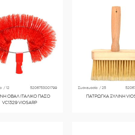
α:
/ 12
5206753001799
Συσκευασία:
/ 25
5206
ΝΗ ΟΒΑΛ ΙΤΑΛΙΚΟ ΠΑΣΟ
ΠΑΤΡΩΓΚΑ ΞΥΛΙΝΗ VIO
VC1329 VIOSARP