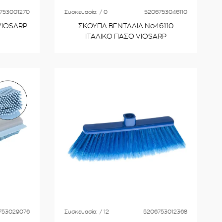
753001270
Συσκευασία:
/ 0
5206753046110
VIOSARP
ΣΚΟΥΠΑ ΒΕΝΤΑΛΙΑ No46110
ΙΤΑΛΙΚΟ ΠΑΣΟ VIOSARP
753029076
Συσκευασία:
/ 12
5206753012368