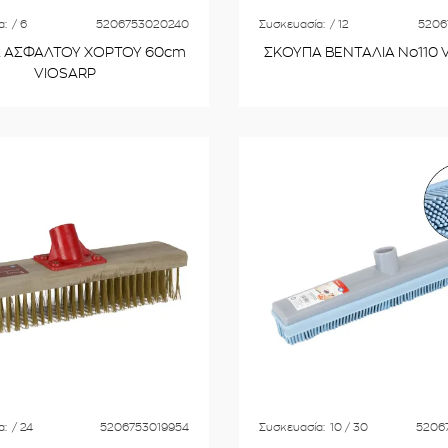
α:
/ 6
5206753020240
Συσκευασία:
/ 12
5206
 ΑΣΦΑΛΤΟΥ ΧΟΡΤΟΥ 60cm
ΣΚΟΥΠΑ ΒΕΝΤΑΛΙΑ No110 
VIOSARP
α:
/ 24
5206753019954
Συσκευασία:
10 / 30
5206