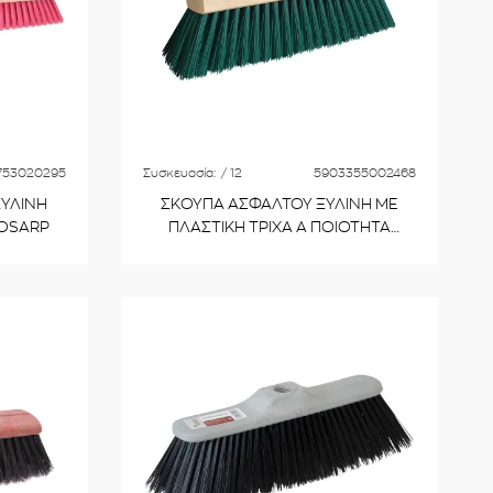
753020295
Συσκευασία:
/ 12
5903355002468
ΞΥΛΙΝΗ
ΣΚΟΥΠΑ ΑΣΦΑΛΤΟΥ ΞΥΛΙΝΗ ΜΕ
IOSARP
ΠΛΑΣΤΙΚΗ ΤΡΙΧΑ Α ΠΟΙΟΤΗΤΑ
ΙΤΑΛΙΚΟ ΠΑΣΟ No 000100 30cm
VIOSARP