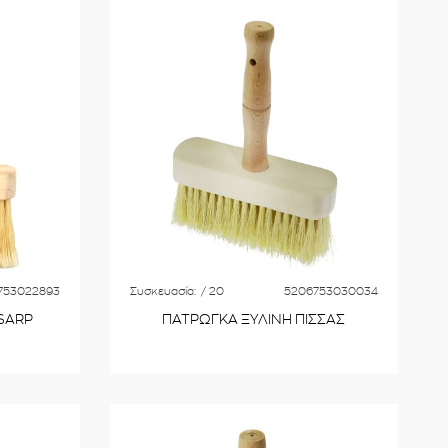
753022893
Συσκευασία:
/ 20
5206753030034
SARP
ΠΑΤΡΩΓΚΑ ΞΥΛΙΝΗ ΠΙΣΣΑΣ